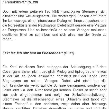
herauskitzelt." (S. 29)
Doch mit jedem weiteren Tag fühlt Franz Xaver Stegmeyer sich
einsamer und wie ausgesetzt. Die wortkargen Friesen ermuntern
ihn keineswegs, einen intensiveren Dialog mit ihnen zu suchen, und
die Norseeküste in der Nachsaison bietet nicht gerade eine Vielzahl
an Ereignissen. Und so beschließt er, seinem Verleger mal einen
deutlichen Brief zu schreiben und sich alles von der Seele zu
reden...
Fakt ist: Ich sitz fest im Friesennest! (S. 11)
Ein Krimi ist dieses Buch entgegen der Ankündigung auf dem
Cover ganz sicher nicht. Lediglich Prolog und Epilog deuten etwas
in der Art an, doch ansonsten dominiert hier der lange Brief
Stegmayers an seinen Verleger. Dabei wird nicht nur die
Krimibranche ein wenig auf die Schippe genommen, sondern der
Leser lernt v.a. den Autor recht gut kennen. Dieser ist schon sehr
von sich eingenommen und neigt zur Selbstüberschätzung.
Stegmayer ist die Klischeefigur eines Urbayern und tappt von
einem Fettnapf in den nächsten, zeigt dabei aber halbwegs
Nehmerqualitäten. Daneben dramatisiert er gerne und hört die