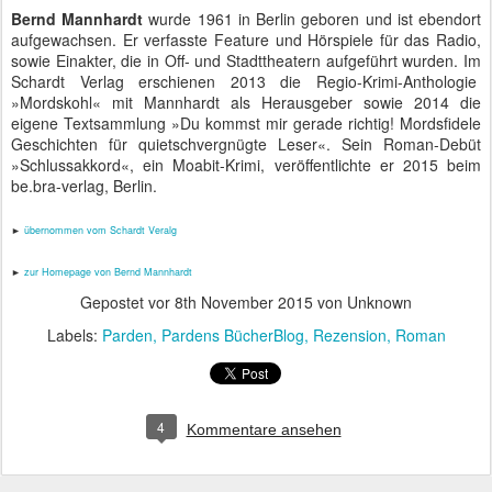
Bernd Mannhardt
wurde 1961 in Berlin geboren und ist ebendort
aufgewachsen. Er verfasste Feature und Hörspiele für das Radio,
sowie Einakter, die in Off- und Stadttheatern aufgeführt wurden. Im
Schardt Verlag erschienen 2013 die Regio-Krimi-Anthologie
»Mordskohl« mit Mannhardt als Herausgeber sowie 2014 die
eigene Textsammlung »Du kommst mir gerade richtig! Mordsfidele
Geschichten für quietschvergnügte Leser«. Sein Roman-Debüt
»Schlussakkord«, ein Moabit-Krimi, veröffentlichte er 2015 beim
be.bra-verlag, Berlin.
►
übernommen vom Schardt Veralg
►
zur Homepage von Bernd Mannhardt
Gepostet vor
8th November 2015
von Unknown
Labels:
Parden
Pardens BücherBlog
Rezension
Roman
4
Kommentare ansehen