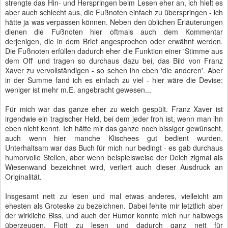
strengte das Hin- und Herspringen beim Lesen eher an, ich hielt es
aber auch schlecht aus, die Fußnoten einfach zu überspringen - ich
hätte ja was verpassen können. Neben den üblichen Erläuterungen
dienen die Fußnoten hier oftmals auch dem Kommentar
derjenigen, die in dem Brief angesprochen oder erwähnt werden.
Die Fußnoten erfüllen dadurch eher die Funktion einer 'Stimme aus
dem Off' und tragen so durchaus dazu bei, das Bild von Franz
Xaver zu vervollständigen - so sehen ihn eben 'die anderen'. Aber
in der Summe fand ich es einfach zu viel - hier wäre die Devise:
weniger ist mehr m.E. angebracht gewesen...
Für mich war das ganze eher zu weich gespült. Franz Xaver ist
irgendwie ein tragischer Held, bei dem jeder froh ist, wenn man ihn
eben nicht kennt. Ich hätte mir das ganze noch bissiger gewünscht,
auch wenn hier manche Klischees gut bedient wurden.
Unterhaltsam war das Buch für mich nur bedingt - es gab durchaus
humorvolle Stellen, aber wenn beispielsweise der Deich zigmal als
Wiesenwand bezeichnet wird, verliert auch dieser Ausdruck an
Originalität.
Insgesamt nett zu lesen und mal etwas anderes, vielleicht am
ehesten als Groteske zu bezeichnen. Dabei fehlte mir letztlich aber
der wirkliche Biss, und auch der Humor konnte mich nur halbwegs
überzeugen. Flott zu lesen und dadurch ganz nett für